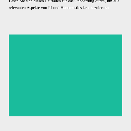
Lesen Sie sich diesen Leitfaden für das Onboarding durch, um alle
relevanten Aspekte von PI und Humanostics kennenzulernen.
Humanostics Onboarding-Leitfaden