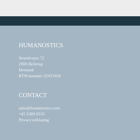
HUMANOSTICS
Strandvejen 72
2900 Hellerup
Denmark
BTW-nummer 32451926
CONTACT
sales@humanostics.com
+45 5389 0535
Privacyverklaring