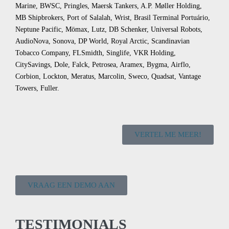
Marine, BWSC, Pringles, Maersk Tankers, A.P. Møller Holding,
MB Shipbrokers, Port of Salalah, Wrist, Brasil Terminal Portuário,
Neptune Pacific, Mömax, Lutz, DB Schenker, Universal Robots,
AudioNova, Sonova, DP World, Royal Arctic, Scandinavian
Tobacco Company, FLSmidth, Singlife, VKR Holding,
CitySavings, Dole, Falck, Petrosea, Aramex, Bygma, Airflo,
Corbion, Lockton, Meratus, Marcolin, Sweco, Quadsat, Vantage
Towers, Fuller.
VERTEL ME MEER!
VRAAG EEN DEMO AAN
TESTIMONIALS