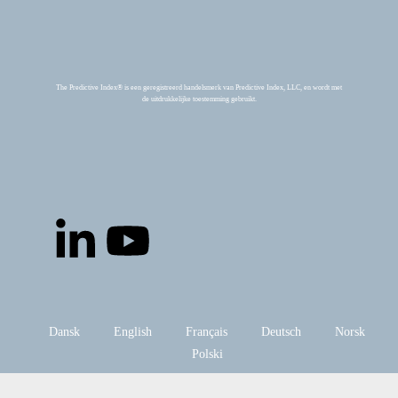
The Predictive Index® is een geregistreerd handelsmerk van Predictive Index, LLC, en wordt met
de uitdrukkelijke toestemming gebruikt.
Dansk
English
Français
Deutsch
Norsk
Polski