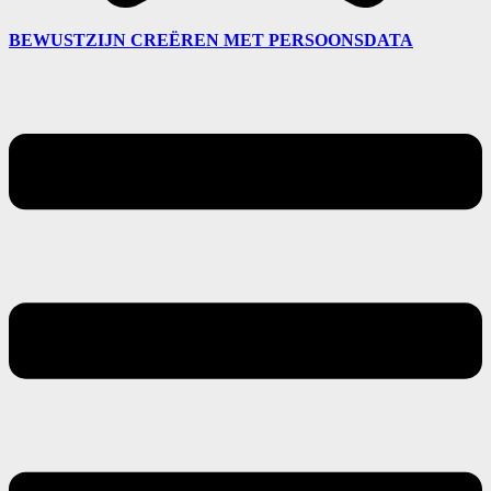
BEWUSTZIJN CREËREN MET PERSOONSDATA