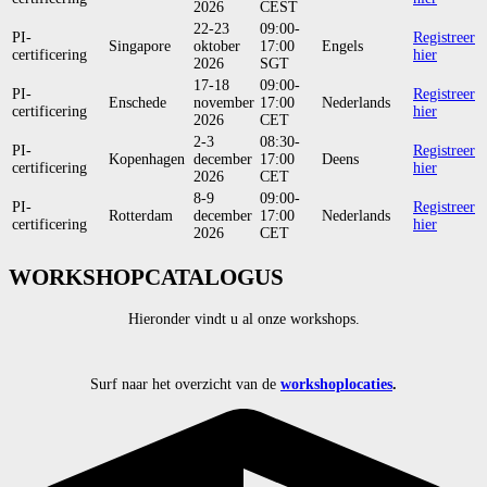
2026
CEST
22-23
09:00-
PI-
Registreer
Singapore
oktober
17:00
Engels
certificering
hier
2026
SGT
17-18
09:00-
PI-
Registreer
Enschede
november
17:00
Nederlands
certificering
hier
2026
CET
2-3
08:30-
PI-
Registreer
Kopenhagen
december
17:00
Deens
certificering
hier
2026
CET
8-9
09:00-
PI-
Registreer
Rotterdam
december
17:00
Nederlands
certificering
hier
2026
CET
WORKSHOPCATALOGUS
Hieronder vindt u al onze workshops.
Surf naar het overzicht van de
workshoplocaties
.