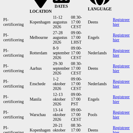
DATES
LANGUAGE
LOCATION
11-12
08:30-
PI-
Registreer
Kopenhagen
augustus
17:00
Deens
certificering
hier
2026
CEST
27-28
09:00-
PI-
Registreer
Melbourne
augustus
17:00
Engels
certificering
hier
2026
LHST
8-9
09:00-
PI-
Registreer
Rotterdam
september
17:00
Nederlands
certificering
hier
2026
CEST
29-30
08:30-
PI-
Registreer
Aarhus
september
17:00
Deens
certificering
hier
2026
CEST
1-2
09:00-
PI-
Registreer
Enschede
oktober
17:00
Nederlands
certificering
hier
2026
CEST
12-13
09:00-
PI-
Registreer
Manila
oktober
17:00
Engels
certificering
hier
2026
PST
13-14
09:00-
PI-
Registreer
Warschau
oktober
17:00
Pools
certificering
hier
2026
CEST
20-21
08:30-
PI-
Registreer
Kopenhagen
oktober
17:00
Deens
certificering
hier