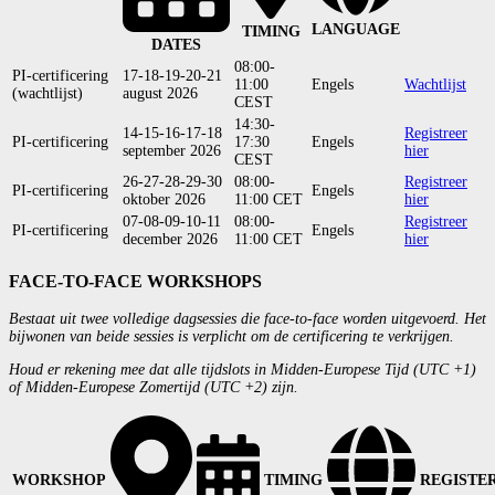
LANGUAGE
TIMING
DATES
08:00-
PI-certificering
17-18-19-20-21
11:00
Engels
Wachtlijst
(wachtlijst)
august 2026
CEST
14:30-
14-15-16-17-18
Registreer
PI-certificering
17:30
Engels
september 2026
hier
CEST
26-27-28-29-30
08:00-
Registreer
PI-certificering
Engels
oktober 2026
11:00 CET
hier
07-08-09-10-11
08:00-
Registreer
PI-certificering
Engels
december 2026
11:00 CET
hier
FACE-TO-FACE WORKSHOPS
Bestaat uit twee volledige dagsessies die face-to-face worden uitgevoerd. Het
bijwonen van beide sessies is verplicht om de certificering te verkrijgen.
Houd er rekening mee dat alle tijdslots in Midden-Europese Tijd (UTC +1)
of Midden-Europese Zomertijd (UTC +2) zijn.
WORKSHOP
TIMING
REGISTE