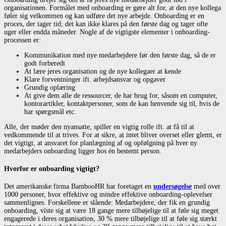
organisationen. Formålet med onboarding er gøre alt for, at den nye kollega
føler sig velkommen og kan udføre det nye arbejde. Onboarding er en
proces, der tager tid; det kan ikke klares på den første dag og tager ofte
uger eller endda måneder. Nogle af de vigtigste elementer i onboarding-
processen er:
Kommunikation med nye medarbejdere før den første dag, så de er
godt forberedt
At lære jeres organisation og de nye kollegaer at kende
Klare forventninger ift. arbejdsansvar og opgaver
Grundig oplæring
At give dem alle de ressourcer, de har brug for, såsom en computer,
kontorartikler, kontaktpersoner, som de kan henvende sig til, hvis de
har spørgsmål etc.
Alle, der møder den nyansatte, spiller en vigtig rolle ift. at få til at
vedkommende til at trives. For at sikre, at intet bliver overset eller glemt, er
det vigtigt, at ansvaret for planlægning af og opfølgning på hver ny
medarbejders onboarding ligger hos én bestemt person.
Hvorfor er onboarding vigtigt?
Det amerikanske firma BambooHR har foretaget en
undersøgelse
med over
1000 personer, hvor effektive og mindre effektive onboarding-oplevelser
sammenlignes. Forskellene er slående: Medarbejdere, der fik en grundig
onboarding, viste sig at være 18 gange mere tilbøjelige til at føle sig meget
engagerede i deres organisation, 30 % mere tilbøjelige til at føle sig stærkt