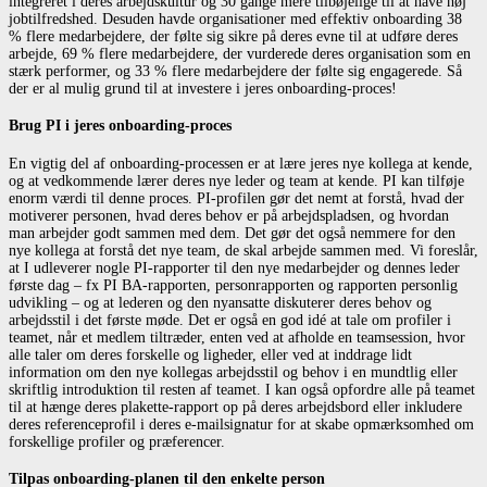
integreret i deres arbejdskultur og 30 gange mere tilbøjelige til at have høj
jobtilfredshed. Desuden havde organisationer med effektiv onboarding 38
% flere medarbejdere, der følte sig sikre på deres evne til at udføre deres
arbejde, 69 % flere medarbejdere, der vurderede deres organisation som en
stærk performer, og 33 % flere medarbejdere der følte sig engagerede. Så
der er al mulig grund til at investere i jeres onboarding-proces!
Brug PI i jeres onboarding-proces
En vigtig del af onboarding-processen er at lære jeres nye kollega at kende,
og at vedkommende lærer deres nye leder og team at kende. PI kan tilføje
enorm værdi til denne proces. PI-profilen gør det nemt at forstå, hvad der
motiverer personen, hvad deres behov er på arbejdspladsen, og hvordan
man arbejder godt sammen med dem. Det gør det også nemmere for den
nye kollega at forstå det nye team, de skal arbejde sammen med. Vi foreslår,
at I udleverer nogle PI-rapporter til den nye medarbejder og dennes leder
første dag – fx PI BA-rapporten, personrapporten og rapporten personlig
udvikling – og at lederen og den nyansatte diskuterer deres behov og
arbejdsstil i det første møde. Det er også en god idé at tale om profiler i
teamet, når et medlem tiltræder, enten ved at afholde en teamsession, hvor
alle taler om deres forskelle og ligheder, eller ved at inddrage lidt
information om den nye kollegas arbejdsstil og behov i en mundtlig eller
skriftlig introduktion til resten af ​​teamet. I kan også opfordre alle på teamet
til at hænge deres plakette-rapport op på deres arbejdsbord eller inkludere
deres referenceprofil i deres e-mailsignatur for at skabe opmærksomhed om
forskellige profiler og præferencer.
Tilpas onboarding-planen til den enkelte person