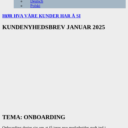
Deutsch
Polski
HØR HVA VÅRE
KUNDER HAR Å SI
KUNDENYHEDSBREV JANUAR 2025
TEMA: ONBOARDING
Onboarding drejer sig om at få jeres nye medarbejder godt ind i