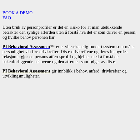
BOOK A DEMO
FAQ
Uten bruk av personprofiler er det en risiko for at man utelukkende
betrakter den synlige atferden uten å forstå hva det er som driver en person,
og hvilke behov personen har.
PI Behavioral Assessment
™ er et vitenskapelig fundert system som måler
personlighet via fire drivkrefter. Disse drivkreftene og deres innbyrdes
relasjon utgjør en persons atferdsprofil og hjelper med å forstå de
bakenforliggende behovene og den atferden som følger av disse.
PI Behavioral Assessment
gir innblikk i behov, atferd, drivkrefter og
utviklingsmuligheter.