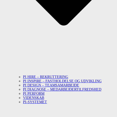
PI HIRE – REKRUTTERING
PI INSPIRE – FASTHOLDELSE OG UDVIKLING
PI DESIGN – TEAMSAMARBEJDE
PI DIAGNOSE – MEDARBEJDERTILFREDSHED
PI PERFORM
VIDENSKAB
PI-SYSTEMET