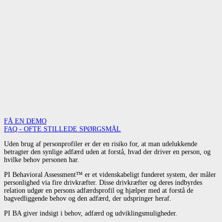
FÅ EN DEMO
FAQ - OFTE STILLEDE SPØRGSMÅL
Uden brug af personprofiler er der en risiko for, at man udelukkende
betragter den synlige adfærd uden at forstå, hvad der driver en person, og
hvilke behov personen har.
PI Behavioral Assessment™ er et videnskabeligt funderet system, der måler
personlighed via fire drivkræfter. Disse drivkræfter og deres indbyrdes
relation udgør en persons adfærdsprofil og hjælper med at forstå de
bagvedliggende behov og den adfærd, der udspringer heraf.
PI BA giver indsigt i behov, adfærd og udviklingsmuligheder.