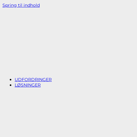
Spring til indhold
UDFORDRINGER
LØSNINGER