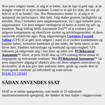
Hvis jeres sælgere mener, at salg er et lotteri, kan de lige så godt sige, at de
mangler evnen til at styre resultatet. Lotteri er et spil for dem, der tror på
held til at få en handel i hus. Hos Humanostics mener vi, at salg er et
spørgsmål om performance, ikke held. Salg skabes gennem færdigheder og
metodik. Hvis I forbedrer jeres salgskompetencer, vil I også forbedre jeres
salgsresultater. Giv jeres sælgere værktøjerne til bedre at forstå sig selv og
kunderne. Brug Selling Skills Assessment Tool™ til at evaluere jeres
sælgeres kompetencer og identificere styrker og udviklingsområder, så deres
samlerede effektivitet øges. Brug salgstræningen
Customer-Focused
Selling
(CFS) til at gøre jeres sælgere i stand til at vurdere kundeemners og
kunders behov, formulere budskabet på den måde, der bedst sikrer, at det
bliver hørt, håndtere indvendinger og modstand og opnå enighed. CFS
fokuserer på rådgivende salg i fem klare og enkle trin.
PI Behavioral
Assessment
™ sikrer, at jeres SSAT-data og CFS-træning bliver omsat til
langsigtede og vedvarende resultater. Med
PI Behavioral Assessment
™ får
jeres salgschefer adgang til objektiv data om deres sælgeres motivation og
drivkræfter, så de kan give dem målrettet støtte, guide og coache dem til
fremragende resultater på individuelt og team-niveau.
BOOK EN DEMO
SÅDAN ANVENDES SSAT
SSAT er et online spørgeskema, som består af 25 målrettede
situationsorienterede spørgsmål, der dækker de fem stadier i salgsprocessen.