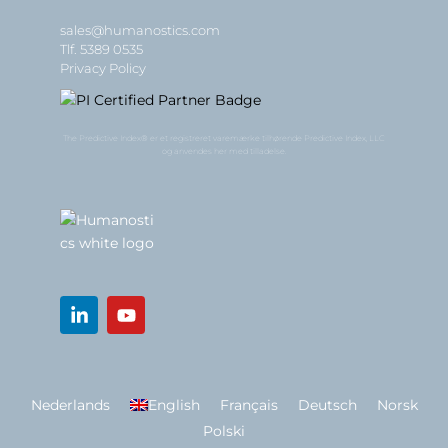
sales@humanostics.com
Tlf. 5389 0535
Privacy Policy
The Predictive Index® er et registreret varemærke tilhørende Predictive Index, LLC
og anvendes her med tilladelse.
Nederlands
English
Français
Deutsch
Norsk
Polski