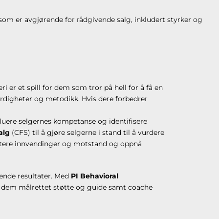
 som er avgjørende for rådgivende salg, inkludert styrker og
ri er et spill for dem som tror på hell for å få en
erdigheter og metodikk. Hvis dere forbedrer
aluere selgernes kompetanse og identifisere
alg
(CFS) til å gjøre selgerne i stand til å vurdere
ndtere innvendinger og motstand og oppnå
rende resultater. Med
PI Behavioral
 gi dem målrettet støtte og guide samt coache