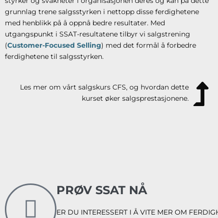
styrker og svakheter i organisasjonen deres og kan på dette
grunnlag trene salgsstyrken i nettopp disse ferdighetene
med henblikk på å oppnå bedre resultater. Med
utgangspunkt i SSAT-resultatene tilbyr vi salgstrening
(
Customer-Focused Selling
) med det formål å forbedre
ferdighetene til salgsstyrken.
Les mer om vårt salgskurs CFS, og hvordan dette
kurset øker salgsprestasjonene.
PRØV SSAT NÅ
ER DU INTERESSERT I Å VITE MER OM FERDIG