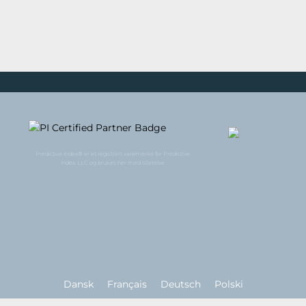
Predictive Index® er et registrert varemerke for Predictive
Index, LLC og brukes her med tillatelse.
Dansk
Français
Deutsch
Polski