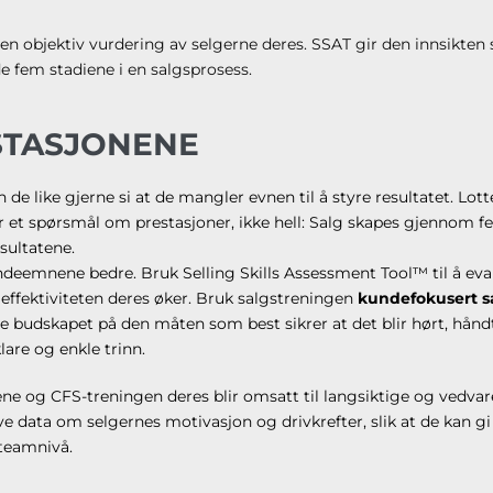
 en objektiv vurdering av selgerne deres. SSAT gir den innsikten
e fem stadiene i en salgsprosess.
STASJONENE
 de like gjerne si at de mangler evnen til å styre resultatet. Lotte
r et spørsmål om prestasjoner, ikke hell: Salg skapes gjennom f
sultatene.
kundeemnene bedre. Bruk Selling Skills Assessment Tool™ til å ev
 effektiviteten deres øker. Bruk salgstreningen
kundefokusert s
 budskapet på den måten som best sikrer at det blir hørt, hå
lare og enkle trinn.
ene og CFS-treningen deres blir omsatt til langsiktige og vedva
ive data om selgernes motivasjon og drivkrefter, slik at de kan
 teamnivå.