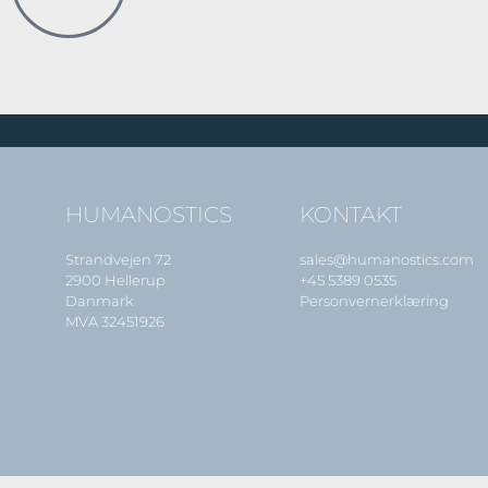
HUMANOSTICS
KONTAKT
Strandvejen 72
sales@humanostics.com
2900 Hellerup
+45 5389 0535
Danmark
Personvernerklæring
MVA 32451926