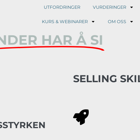
UTFORDRINGER
VURDERINGER
KURS & WEBINARER
OM OSS
NDER HAR Å SI
SELLING SK
SSTYRKEN