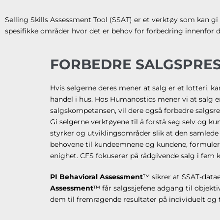
Selling Skills Assessment Tool (SSAT) er et verktøy som kan gi
spesifikke områder hvor det er behov for forbedring innenfor d
FORBEDRE SALGSPRE
Hvis selgerne deres mener at salg er et lotteri, kan
handel i hus. Hos Humanostics mener vi at salg e
salgskompetansen, vil dere også forbedre salgsre
Gi selgerne verktøyene til å forstå seg selv og 
styrker og utviklingsområder slik at den samlede
behovene til kundeemnene og kundene, formulere
enighet. CFS fokuserer på rådgivende salg i fem k
PI Behavioral Assessment
™ sikrer at SSAT-data
Assessment
™ får salgssjefene adgang til objekt
dem til fremragende resultater på individuelt og