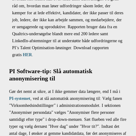
råd om, hvordan man løser udfordringer såsom leder, der
kæmper for at lede effektivt, kandidater, der ikke passer til deres
job, ledere, der ikke kan arbejde sammen, og medarbejdere, der
er uengagerede og uproduktive. Rapporten bruger data fra en
Qualtrics-undersøgelse blandt mere end 200 ledere samt
LinkedIn-afstemninger til at understøtte både udfordringerne og
PI’s Talent Optimisation-løsninger. Download rapporten
gratis
HER
.
PI Software-tip: Slå automatisk
anonymisering til
Gør det nemt at sikre, at I ikke gemmer data længere, end I må i
PI-systemet
, ved at slå automatisk anonymisering til: Vælg fanen
”Virksomhedsindstillinger” i administrationsmodulet. I sektionen
”Anonymiser persondata” vælges ”Anonymiser flere personer
samtidigt efter type” i drop-down-menuen. Sæt flueben ved alle fire
typer og vælg dernæst ”Hver dag” under ”Hvor tit?”. Indtast det
antal dage, I ønsker at gemme kandidatdata, før det anonymiseres af