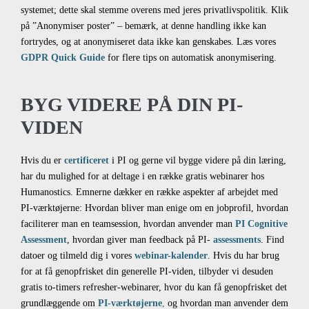
systemet; dette skal stemme overens med jeres privatlivspolitik. Klik
på ”Anonymiser poster” – bemærk, at denne handling ikke kan
fortrydes, og at anonymiseret data ikke kan genskabes. Læs vores
GDPR Quick Guide
for flere tips on automatisk anonymisering.
BYG VIDERE PÅ DIN PI-
VIDEN
Hvis du er
certificeret
i PI og gerne vil bygge videre på din læring,
har du mulighed for at deltage i en række gratis webinarer hos
Humanostics. Emnerne dækker en række aspekter af arbejdet med
PI-værktøjerne: Hvordan bliver man enige om en jobprofil, hvordan
faciliterer man en teamsession, hvordan anvender man
PI Cognitive
Assessment
, hvordan giver man feedback på PI-
assessments
. Find
datoer og tilmeld dig i vores
webinar-kalender
. Hvis du har brug
for at få genopfrisket din generelle PI-viden, tilbyder vi desuden
gratis to-timers refresher-webinarer, hvor du kan få genopfrisket det
grundlæggende om
PI-værktøjerne
,
og hvordan man anvender dem