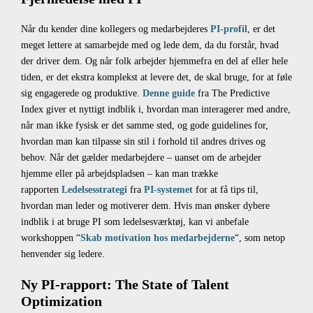
Når du kender dine kollegers og medarbejderes
PI-profil
, er det
meget lettere at samarbejde med og lede dem, da du forstår, hvad
der driver dem. Og når folk arbejder hjemmefra en del af eller hele
tiden, er det ekstra komplekst at levere det, de skal bruge, for at føle
sig engagerede og produktive.
Denne guide
fra The Predictive
Index giver et nyttigt indblik i, hvordan man interagerer med andre,
når man ikke fysisk er det samme sted, og gode guidelines for,
hvordan man kan tilpasse sin stil i forhold til andres drives og
behov. Når det gælder medarbejdere – uanset om de arbejder
hjemme eller på arbejdspladsen – kan man trække
rapporten
Ledelsesstrategi
fra
PI-systemet
for at få tips til,
hvordan man leder og motiverer dem. Hvis man ønsker dybere
indblik i at bruge PI som ledelsesværktøj, kan vi anbefale
workshoppen “
Skab motivation hos medarbejderne
“, som netop
henvender sig ledere.
Ny PI-rapport: The State of Talent
Optimization