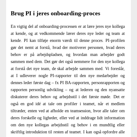
Brug PI i jeres onboarding-proces
En vigtig del af onboarding-processen er at lære jeres nye kollega
at kende, og at vedkommende lærer deres nye leder og team at
kende. PI kan tilføje enorm værdi til denne proces. PI-profilen
gør det nemt at forstå, hvad der motiverer personen, hvad deres
behov er på arbejdspladsen, og hvordan man arbejder godt
sammen med dem. Det gør det også nemmere for den nye kollega
at forstå det nye team, de skal arbejde sammen med. Vi foreslår,
at I udleverer nogle PI-rapporter til den nye medarbejder og
dennes leder første dag – fx PI BA-rapporten, personrapporten og
rapporten personlig udvikling – og at lederen og den nyansatte
diskuterer deres behov og arbejdsstil i det første møde. Det er
også en god idé at tale om profiler i teamet, når et medlem
tiltræder, enten ved at afholde en teamsession, hvor alle taler om
deres forskelle og ligheder, eller ved at inddrage lidt information
om den nye kollegas arbejdsstil og behov i en mundtlig eller
skriftlig introduktion til resten af ​​teamet. I kan også opfordre alle