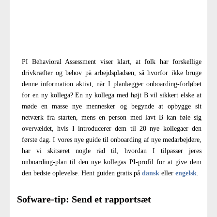
PI Behavioral Assessment viser klart, at folk har forskellige
drivkræfter og behov på arbejdspladsen, så hvorfor ikke bruge
denne information aktivt, når I planlægger onboarding-forløbet
for en ny kollega? En ny kollega med højt B vil sikkert elske at
møde en masse nye mennesker og begynde at opbygge sit
netværk fra starten, mens en person med lavt B kan føle sig
overvældet, hvis I introducerer dem til 20 nye kollegaer den
første dag. I vores nye guide til onboarding af nye medarbejdere,
har vi skitseret nogle råd til, hvordan I tilpasser jeres
onboarding-plan til den nye kollegas PI-profil for at give dem
den bedste oplevelse. Hent guiden gratis på
dansk
eller
engelsk
.
Sofware-tip: Send et rapportsæt