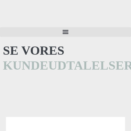
SE VORES
KUNDEUDTALELSE
KUNDENYHEDSBREV JANUAR 2025