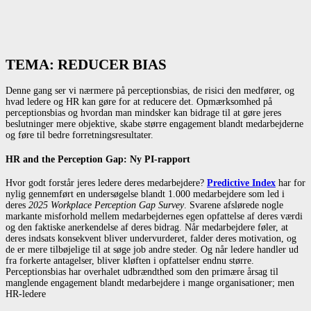
TEMA: REDUCER BIAS
Denne gang ser vi nærmere på perceptionsbias, de risici den medfører, og
hvad ledere og HR kan gøre for at reducere det. Opmærksomhed på
perceptionsbias og hvordan man mindsker kan bidrage til at gøre jeres
beslutninger mere objektive, skabe større engagement blandt medarbejderne
og føre til bedre forretningsresultater.
HR and the Perception Gap: Ny PI-rapport
Hvor godt forstår jeres ledere deres medarbejdere?
Predictive Index
har for
nylig gennemført en undersøgelse blandt 1.000 medarbejdere som led i
deres
2025 Workplace Perception Gap Survey
. Svarene afslørede nogle
markante misforhold mellem medarbejdernes egen opfattelse af deres værdi
og den faktiske anerkendelse af deres bidrag. Når medarbejdere føler, at
deres indsats konsekvent bliver undervurderet, falder deres motivation, og
de er mere tilbøjelige til at søge job andre steder. Og når ledere handler ud
fra forkerte antagelser, bliver kløften i opfattelser endnu større.
Perceptionsbias har overhalet udbrændthed som den primære årsag til
manglende engagement blandt medarbejdere i mange organisationer; men
HR-ledere